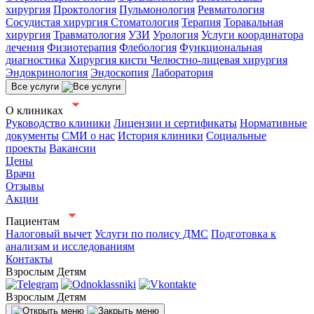
хирургия
Проктология
Пульмонология
Ревматология
Сосудистая хирургия
Стоматология
Терапия
Торакальная
хирургия
Травматология
УЗИ
Урология
Услуги координатора
лечения
Физиотерапия
Флебология
Функциональная
диагностика
Хирургия кисти
Челюстно-лицевая хирургия
Эндокринология
Эндоскопия
Лаборатория
Все услуги
О клиниках
Руководство клиники
Лицензии и сертификаты
Нормативные
документы
СМИ о нас
История клиники
Социальные
проекты
Вакансии
Цены
Врачи
Отзывы
Акции
Пациентам
Налоговый вычет
Услуги по полису ДМС
Подготовка к
анализам и исследованиям
Контакты
Взрослым
Детям
Взрослым
Детям