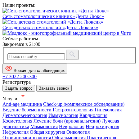
Наши проекты:
Сеть стоматологических клиник «Дента Люкс»
Сеть детских стоматологий «Дента Люксик»
Сейчас работаем
Закроемся в 21:00
Версия для слабовидящих
+7 3022 200-300
Регистратура
Задать вопрос
Заказать звонок
Услуги
Anti-age медицина
Check-up (комплексное обследование)
Ведение беременности
Гастроэнтерология
Гинекология
Дерматовенерология
Иммунология
Кардиология
Косметология
Лечение боли (криоанальгезия)
Лучевая
диагностика
Маммология
Неврология
Нейрохирургия
Нефрология
Общая хирургия
Онкология
Оториноларингология
Офтальмология
Пластическая