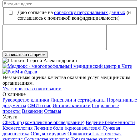
Даю согласие на
обработку персональных данных
(и
соглашаюсь с политикой конфиденциальности).
Записаться на прием
Независимая оценка качества оказания услуг медицинским
организациям.
Участвовать в голосовании
О клинике
Руководство клиники
Лицензии и сертификаты
Нормативные
документы
СМИ о нас
История клиники
Социальные
проекты
Вакансии
Отзывы
Услуги
Check-up (комплексное обследование)
Ведение беременности
Косметология
Лечение боли (криоанальгезия)
Лучевая
диагностика
Общая хирургия
Онкология
Пластическая
хирургия
Сосудистая хирургия
Торакальная хирургия