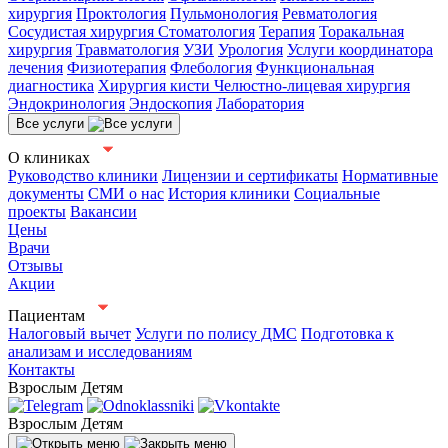
хирургия
Проктология
Пульмонология
Ревматология
Сосудистая хирургия
Стоматология
Терапия
Торакальная
хирургия
Травматология
УЗИ
Урология
Услуги координатора
лечения
Физиотерапия
Флебология
Функциональная
диагностика
Хирургия кисти
Челюстно-лицевая хирургия
Эндокринология
Эндоскопия
Лаборатория
Все услуги
О клиниках
Руководство клиники
Лицензии и сертификаты
Нормативные
документы
СМИ о нас
История клиники
Социальные
проекты
Вакансии
Цены
Врачи
Отзывы
Акции
Пациентам
Налоговый вычет
Услуги по полису ДМС
Подготовка к
анализам и исследованиям
Контакты
Взрослым
Детям
Взрослым
Детям