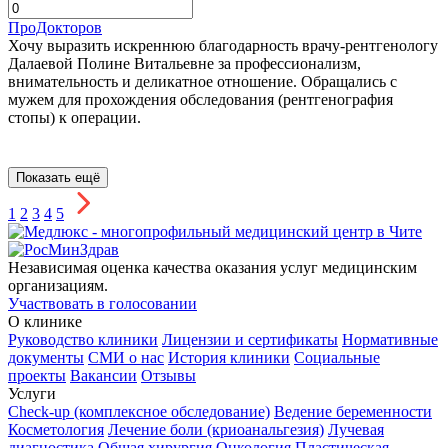
ПроДокторов
Хочу выразить искреннюю благодарность врачу-рентгенологу
Далаевой Полине Витальевне за профессионализм,
внимательность и деликатное отношение. Обращались с
мужем для прохождения обследования (рентгенография
стопы) к операции.
Показать ещё
1
2
3
4
5
Независимая оценка качества оказания услуг медицинским
организациям.
Участвовать в голосовании
О клинике
Руководство клиники
Лицензии и сертификаты
Нормативные
документы
СМИ о нас
История клиники
Социальные
проекты
Вакансии
Отзывы
Услуги
Check-up (комплексное обследование)
Ведение беременности
Косметология
Лечение боли (криоанальгезия)
Лучевая
диагностика
Общая хирургия
Онкология
Пластическая