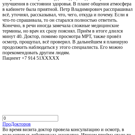
улучшения в состоянии здоровья. В плане общения атмосфера
в кабинете была приятной. Петр Владимирович расспрашивал
всё, уточнял, рассказывал, что, чего, откуда и почему. Если я
что-то спрашивала, то он старался полностью ответить.
Конечно, в речи иногда замечала сложные медицинские
термины, но врач их сразу пояснял. Приём в итоге длился
минут 40. Доктор, помимо просмотра МРТ, также провёл
осмотр, прощупал, всё проверил. В дальнейшем я планирую
продолжить наблюдаться у этого специалиста. Его можно
порекомендовать другим людям.
Пациент +7 914 51XXXXX
ПроДокторов
Во время визита доктор провела консультацию и осмотр, в
ходе которых действовала аккуратно. Итогом приёма стало то,