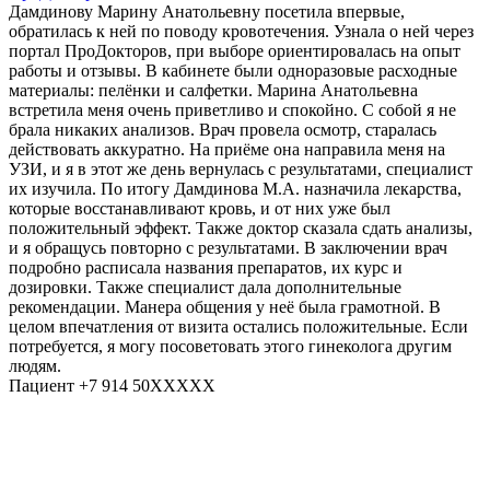
Дамдинову Марину Анатольевну посетила впервые,
обратилась к ней по поводу кровотечения. Узнала о ней через
портал ПроДокторов, при выборе ориентировалась на опыт
работы и отзывы. В кабинете были одноразовые расходные
материалы: пелёнки и салфетки. Марина Анатольевна
встретила меня очень приветливо и спокойно. С собой я не
брала никаких анализов. Врач провела осмотр, старалась
действовать аккуратно. На приёме она направила меня на
УЗИ, и я в этот же день вернулась с результатами, специалист
их изучила. По итогу Дамдинова М.А. назначила лекарства,
которые восстанавливают кровь, и от них уже был
положительный эффект. Также доктор сказала сдать анализы,
и я обращусь повторно с результатами. В заключении врач
подробно расписала названия препаратов, их курс и
дозировки. Также специалист дала дополнительные
рекомендации. Манера общения у неё была грамотной. В
целом впечатления от визита остались положительные. Если
потребуется, я могу посоветовать этого гинеколога другим
людям.
Пациент +7 914 50XXXXX