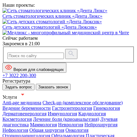
Наши проекты:
Сеть стоматологических клиник «Дента Люкс»
Сеть детских стоматологий «Дента Люксик»
Сейчас работаем
Закроемся в 21:00
Версия для слабовидящих
+7 3022 200-300
Регистратура
Задать вопрос
Заказать звонок
Услуги
Anti-age медицина
Check-up (комплексное обследование)
Ведение беременности
Гастроэнтерология
Гинекология
Дерматовенерология
Иммунология
Кардиология
Косметология
Лечение боли (криоанальгезия)
Лучевая
диагностика
Маммология
Неврология
Нейрохирургия
Нефрология
Общая хирургия
Онкология
Оториноларингология
Офтальмология
Пластическая