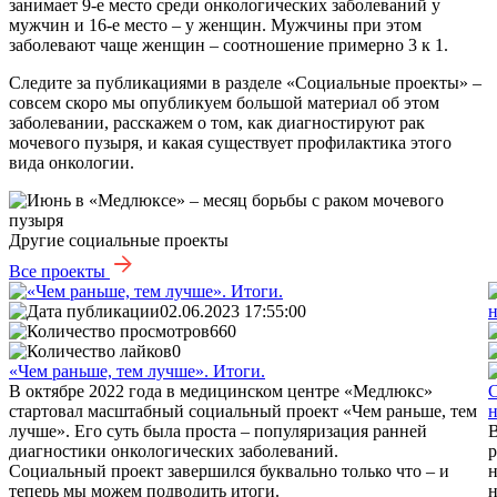
занимает 9-е место среди онкологических заболеваний у
мужчин и 16-е место – у женщин. Мужчины при этом
заболевают чаще женщин – соотношение примерно 3 к 1.
Следите за публикациями в разделе «Социальные проекты» –
совсем скоро мы опубликуем большой материал об этом
заболевании, расскажем о том, как диагностируют рак
мочевого пузыря, и какая существует профилактика этого
вида онкологии.
Другие социальные проекты
Все проекты
02.06.2023 17:55:00
660
0
«Чем раньше, тем лучше». Итоги.
В октябре 2022 года в медицинском центре «Медлюкс»
С
стартовал масштабный социальный проект «Чем раньше, тем
н
лучше». Его суть была проста – популяризация ранней
В
диагностики онкологических заболеваний.
р
Социальный проект завершился буквально только что – и
н
теперь мы можем подводить итоги.
н