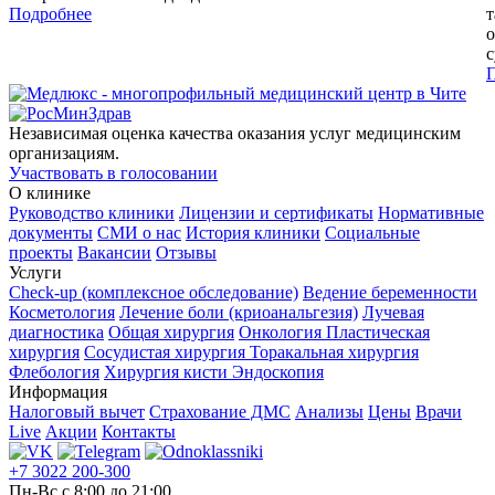
Подробнее
т
о
с
Независимая оценка качества оказания услуг медицинским
организациям.
Участвовать в голосовании
О клинике
Руководство клиники
Лицензии и сертификаты
Нормативные
документы
СМИ о нас
История клиники
Социальные
проекты
Вакансии
Отзывы
Услуги
Check-up (комплексное обследование)
Ведение беременности
Косметология
Лечение боли (криоанальгезия)
Лучевая
диагностика
Общая хирургия
Онкология
Пластическая
хирургия
Сосудистая хирургия
Торакальная хирургия
Флебология
Хирургия кисти
Эндоскопия
Информация
Налоговый вычет
Страхование ДМС
Анализы
Цены
Врачи
Live
Акции
Контакты
+7 3022 200-300
Пн-Вс с 8:00 до 21:00