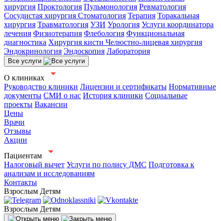
хирургия
Проктология
Пульмонология
Ревматология
Сосудистая хирургия
Стоматология
Терапия
Торакальная
хирургия
Травматология
УЗИ
Урология
Услуги координатора
лечения
Физиотерапия
Флебология
Функциональная
диагностика
Хирургия кисти
Челюстно-лицевая хирургия
Эндокринология
Эндоскопия
Лаборатория
Все услуги
О клиниках
Руководство клиники
Лицензии и сертификаты
Нормативные
документы
СМИ о нас
История клиники
Социальные
проекты
Вакансии
Цены
Врачи
Отзывы
Акции
Пациентам
Налоговый вычет
Услуги по полису ДМС
Подготовка к
анализам и исследованиям
Контакты
Взрослым
Детям
Взрослым
Детям