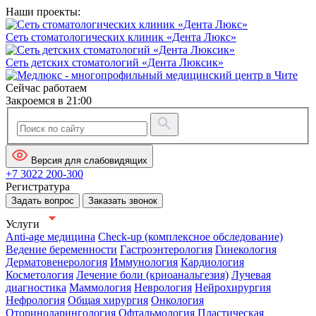
Наши проекты:
Сеть стоматологических клиник «Дента Люкс»
Сеть детских стоматологий «Дента Люксик»
Сейчас работаем
Закроемся в 21:00
Версия для слабовидящих
+7 3022 200-300
Регистратура
Задать вопрос
Заказать звонок
Услуги
Anti-age медицина
Check-up (комплексное обследование)
Ведение беременности
Гастроэнтерология
Гинекология
Дерматовенерология
Иммунология
Кардиология
Косметология
Лечение боли (криоанальгезия)
Лучевая
диагностика
Маммология
Неврология
Нейрохирургия
Нефрология
Общая хирургия
Онкология
Оториноларингология
Офтальмология
Пластическая