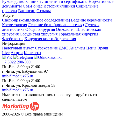
Руководство клиники
Лицензии и сертификаты
Нормативные
документы
СМИ о нас
История клиники
Социальные
проекты
Вакансии
Отзывы
Услуги
Check-up (комплексное обследование)
Ведение беременности
Косметология
Лечение боли (криоанальгезия)
Лучевая
диагностика
Общая хирургия
Онкология
Пластическая
хирургия
Сосудистая хирургия
Торакальная хирургия
Флебология
Хирургия кисти
Эндоскопия
Информация
Налоговый вычет
Страхование ДМС
Анализы
Цены
Врачи
Live
Акции
Контакты
+7 3022 200-300
Пн-Вс с 8:00 до 21:00
г. Чита, ул. Бабушкина, 97
info@medlux75.ru
Пн-Вс с 9:00 до 21:00
г. Чита, ул. Красной звезды 58
info@medlux75.ru
Имеются противопоказания. проконсультируйтесь со
специалистом
2000-2026 © Все права защищены