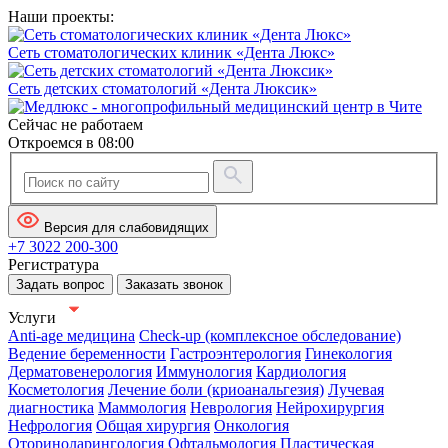
Наши проекты:
Сеть стоматологических клиник «Дента Люкс»
Сеть детских стоматологий «Дента Люксик»
Сейчас не работаем
Откроемся в 08:00
Версия для слабовидящих
+7 3022 200-300
Регистратура
Задать вопрос
Заказать звонок
Услуги
Anti-age медицина
Check-up (комплексное обследование)
Ведение беременности
Гастроэнтерология
Гинекология
Дерматовенерология
Иммунология
Кардиология
Косметология
Лечение боли (криоанальгезия)
Лучевая
диагностика
Маммология
Неврология
Нейрохирургия
Нефрология
Общая хирургия
Онкология
Оториноларингология
Офтальмология
Пластическая