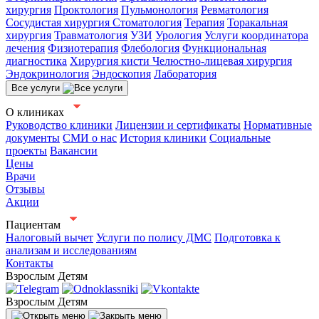
хирургия
Проктология
Пульмонология
Ревматология
Сосудистая хирургия
Стоматология
Терапия
Торакальная
хирургия
Травматология
УЗИ
Урология
Услуги координатора
лечения
Физиотерапия
Флебология
Функциональная
диагностика
Хирургия кисти
Челюстно-лицевая хирургия
Эндокринология
Эндоскопия
Лаборатория
Все услуги
О клиниках
Руководство клиники
Лицензии и сертификаты
Нормативные
документы
СМИ о нас
История клиники
Социальные
проекты
Вакансии
Цены
Врачи
Отзывы
Акции
Пациентам
Налоговый вычет
Услуги по полису ДМС
Подготовка к
анализам и исследованиям
Контакты
Взрослым
Детям
Взрослым
Детям