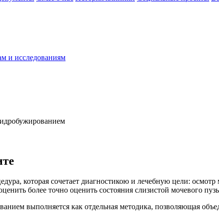
ам и исследованиям
гидробужированием
ите
едура, которая сочетает диагностикою и лечебную цели: осмот
 оценить более точно оценить состояния слизистой мочевого пуз
анием выполняется как отдельная методика, позволяющая объед