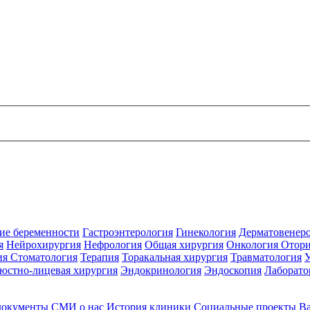
ие беременности
Гастроэнтерология
Гинекология
Дерматовенер
я
Нейрохирургия
Нефрология
Общая хирургия
Онкология
Отори
ия
Стоматология
Терапия
Торакальная хирургия
Травматология
юстно-лицевая хирургия
Эндокринология
Эндоскопия
Лаборато
документы
СМИ о нас
История клиники
Социальные проекты
В