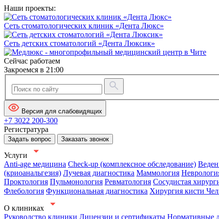
Наши проекты:
Сеть стоматологических клиник «Дента Люкс»
Сеть детских стоматологий «Дента Люксик»
Сейчас работаем
Закроемся в 21:00
Версия для слабовидящих
+7 3022 200-300
Регистратура
Задать вопрос
Заказать звонок
Услуги
Anti-age медицина
Check-up (комплексное обследование)
Веден
(криоанальгезия)
Лучевая диагностика
Маммология
Неврологи
Проктология
Пульмонология
Ревматология
Сосудистая хирург
Флебология
Функциональная диагностика
Хирургия кисти
Чел
О клиниках
Руководство клиники
Лицензии и сертификаты
Нормативные 