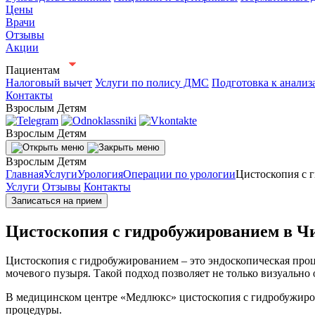
Цены
Врачи
Отзывы
Акции
Пациентам
Налоговый вычет
Услуги по полису ДМС
Подготовка к анализ
Контакты
Взрослым
Детям
Взрослым
Детям
Взрослым
Детям
Главная
Услуги
Урология
Операции по урологии
Цистоскопия с 
Услуги
Отзывы
Контакты
Записаться на прием
Цистоскопия с гидробужированием в Ч
Цистоскопия с гидробужированием – это эндоскопическая проц
мочевого пузыря. Такой подход позволяет не только визуально
В медицинском центре «Медлюкс» цистоскопия с гидробужиров
процедуры.