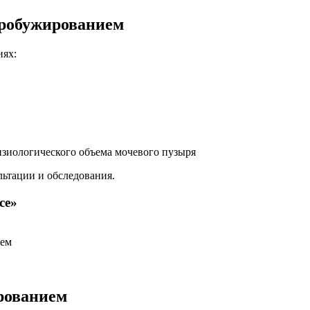
дробужированием
иях:
зиологического объема мочевого пузыря
ьтации и обследования.
се»
ием
рованием