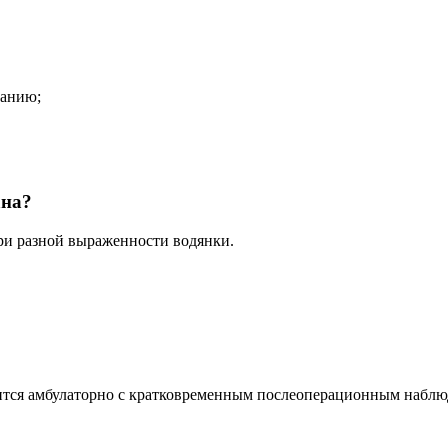
танию;
ана?
ри разной выраженности водянки.
дится амбулаторно с кратковременным послеоперационным наблю