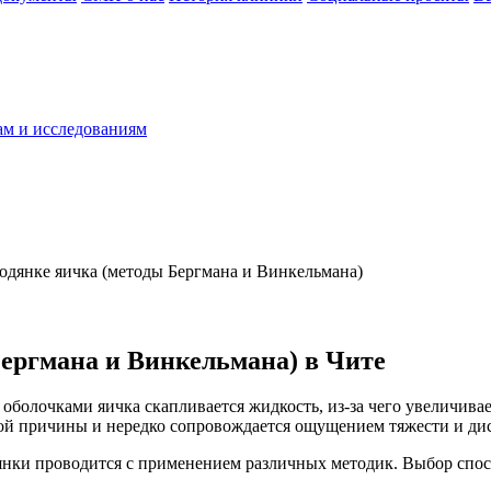
ам и исследованиям
одянке яичка (методы Бергмана и Винкельмана)
ергмана и Винкельмана) в Чите
у оболочками яичка скапливается жидкость, из-за чего увеличив
ной причины и нередко сопровождается ощущением тяжести и ди
нки проводится с применением различных методик. Выбор спосо