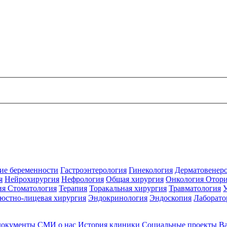
ие беременности
Гастроэнтерология
Гинекология
Дерматовенер
я
Нейрохирургия
Нефрология
Общая хирургия
Онкология
Отори
ия
Стоматология
Терапия
Торакальная хирургия
Травматология
юстно-лицевая хирургия
Эндокринология
Эндоскопия
Лаборато
документы
СМИ о нас
История клиники
Социальные проекты
В