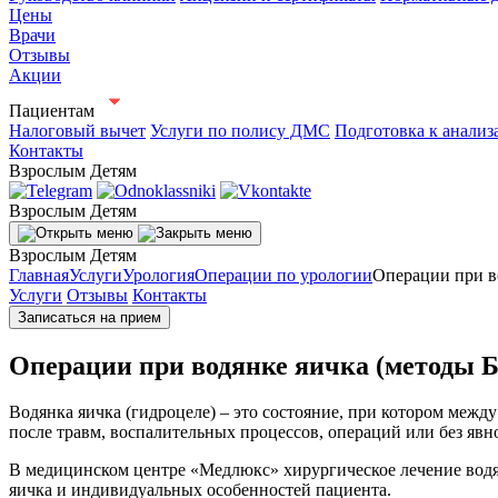
Цены
Врачи
Отзывы
Акции
Пациентам
Налоговый вычет
Услуги по полису ДМС
Подготовка к анализ
Контакты
Взрослым
Детям
Взрослым
Детям
Взрослым
Детям
Главная
Услуги
Урология
Операции по урологии
Операции при в
Услуги
Отзывы
Контакты
Записаться на прием
Операции при водянке яичка (методы Б
Водянка яичка (гидроцеле) – это состояние, при котором межд
после травм, воспалительных процессов, операций или без яв
В медицинском центре «Медлюкс» хирургическое лечение водя
яичка и индивидуальных особенностей пациента.