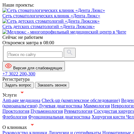
Наши проекты:
Сеть стоматологических клиник «Дента Люкс»
Сеть детских стоматологий «Дента Люксик»
Сейчас не работаем
Откроемся завтра в 08:00
Версия для слабовидящих
+7 3022 200-300
Регистратура
Задать вопрос
Заказать звонок
Услуги
Anti-age медицина
Check-up (комплексное обследование)
Веден
(криоанальгезия)
Лучевая диагностика
Маммология
Неврологи
Проктология
Пульмонология
Ревматология
Сосудистая хирург
Флебология
Функциональная диагностика
Хирургия кисти
Чел
О клиниках
Руководство клиники
Лицензии и сертификаты
Нормативные 