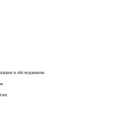
тации и обследования.
е»
огии