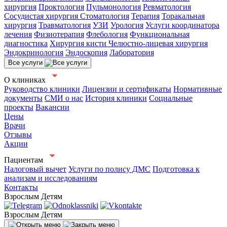
хирургия
Проктология
Пульмонология
Ревматология
Сосудистая хирургия
Стоматология
Терапия
Торакальная
хирургия
Травматология
УЗИ
Урология
Услуги координатора
лечения
Физиотерапия
Флебология
Функциональная
диагностика
Хирургия кисти
Челюстно-лицевая хирургия
Эндокринология
Эндоскопия
Лаборатория
Все услуги
О клиниках
Руководство клиники
Лицензии и сертификаты
Нормативные
документы
СМИ о нас
История клиники
Социальные
проекты
Вакансии
Цены
Врачи
Отзывы
Акции
Пациентам
Налоговый вычет
Услуги по полису ДМС
Подготовка к
анализам и исследованиям
Контакты
Взрослым
Детям
Взрослым
Детям