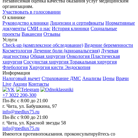
Независимая оценка качества оказания услуг медицинским
организациям.
Участвовать в голосовании
О клинике
Руководство клиники
Лицензии и сертификаты
Нормативные
документы
СМИ о нас
История клиники
Социальные
проекты
Вакансии
Отзывы
Услуги
Check-up (комплексное обследование)
Ведение беременности
Косметология
Лечение боли (криоанальгезия)
Лучевая
диагностика
Общая хирургия
Онкология
Пластическая
хирургия
Сосудистая хирургия
Торакальная хирургия
Флебология
Хирургия кисти
Эндоскопия
Информация
Налоговый вычет
Страхование ДМС
Анализы
Цены
Врачи
Live
Акции
Контакты
+7 3022 200-300
Пн-Вс с 8:00 до 21:00
г. Чита, ул. Бабушкина, 97
info@medlux75.ru
Пн-Вс с 9:00 до 21:00
г. Чита, ул. Красной звезды 58
info@medlux75.ru
Имеются противопоказания. проконсультируйтесь со