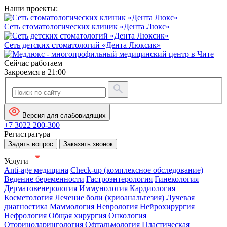
Наши проекты:
Сеть стоматологических клиник «Дента Люкс»
Сеть детских стоматологий «Дента Люксик»
Сейчас работаем
Закроемся в 21:00
Версия для слабовидящих
+7 3022 200-300
Регистратура
Задать вопрос
Заказать звонок
Услуги
Anti-age медицина
Check-up (комплексное обследование)
Ведение беременности
Гастроэнтерология
Гинекология
Дерматовенерология
Иммунология
Кардиология
Косметология
Лечение боли (криоанальгезия)
Лучевая
диагностика
Маммология
Неврология
Нейрохирургия
Нефрология
Общая хирургия
Онкология
Оториноларингология
Офтальмология
Пластическая