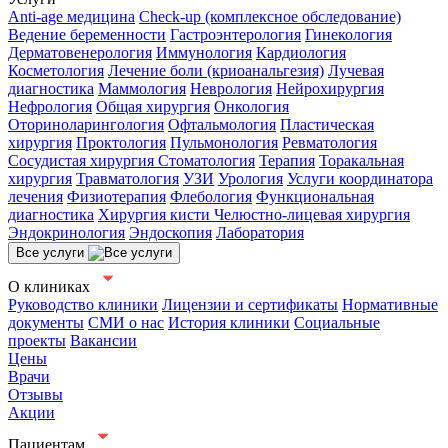
Anti-age медицина
Check-up (комплексное обследование)
Ведение беременности
Гастроэнтерология
Гинекология
Дерматовенерология
Иммунология
Кардиология
Косметология
Лечение боли (криоанальгезия)
Лучевая
диагностика
Маммология
Неврология
Нейрохирургия
Нефрология
Общая хирургия
Онкология
Оториноларингология
Офтальмология
Пластическая
хирургия
Проктология
Пульмонология
Ревматология
Сосудистая хирургия
Стоматология
Терапия
Торакальная
хирургия
Травматология
УЗИ
Урология
Услуги координатора
лечения
Физиотерапия
Флебология
Функциональная
диагностика
Хирургия кисти
Челюстно-лицевая хирургия
Эндокринология
Эндоскопия
Лаборатория
Все услуги
О клиниках
Руководство клиники
Лицензии и сертификаты
Нормативные
документы
СМИ о нас
История клиники
Социальные
проекты
Вакансии
Цены
Врачи
Отзывы
Акции
Пациентам