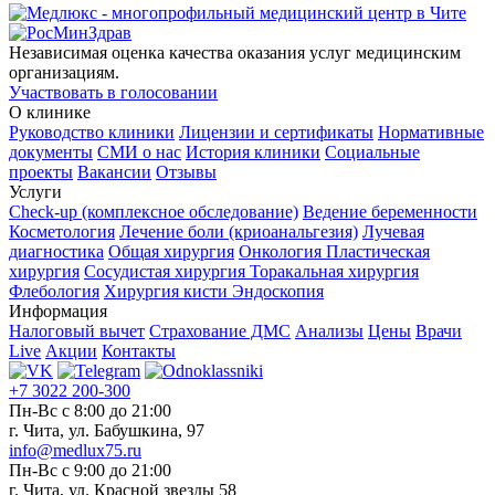
Независимая оценка качества оказания услуг медицинским
организациям.
Участвовать в голосовании
О клинике
Руководство клиники
Лицензии и сертификаты
Нормативные
документы
СМИ о нас
История клиники
Социальные
проекты
Вакансии
Отзывы
Услуги
Check-up (комплексное обследование)
Ведение беременности
Косметология
Лечение боли (криоанальгезия)
Лучевая
диагностика
Общая хирургия
Онкология
Пластическая
хирургия
Сосудистая хирургия
Торакальная хирургия
Флебология
Хирургия кисти
Эндоскопия
Информация
Налоговый вычет
Страхование ДМС
Анализы
Цены
Врачи
Live
Акции
Контакты
+7 3022 200-300
Пн-Вс с 8:00 до 21:00
г. Чита, ул. Бабушкина, 97
info@medlux75.ru
Пн-Вс с 9:00 до 21:00
г. Чита, ул. Красной звезды 58