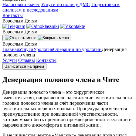
Налоговый вычет
Услуги по полису ДМС
Подготовка к
анализам и исследованиям
Контакты
Взрослым
Детям
Взрослым
Детям
Взрослым
Детям
Главная
Услуги
Урология
Операции по урологии
Денервация
полового члена
Услуги
Отзывы
Контакты
Записаться на прием
Денервация полового члена в Чите
Денервация полового члена – это хирургическое
вмешательство, направленное на снижение чувствительности
головки полового члена за счёт пересечения части
чувствительных нервных волокон. Процедура применяется
преимущественно при повышенной чувствительности,
которая может быть причиной преждевременной эякуляции и
выраженного дискомфорта в интимной жизни.
В медицинском центре «Медлюкс» денервация проводится