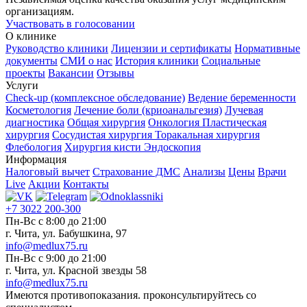
организациям.
Участвовать в голосовании
О клинике
Руководство клиники
Лицензии и сертификаты
Нормативные
документы
СМИ о нас
История клиники
Социальные
проекты
Вакансии
Отзывы
Услуги
Check-up (комплексное обследование)
Ведение беременности
Косметология
Лечение боли (криоанальгезия)
Лучевая
диагностика
Общая хирургия
Онкология
Пластическая
хирургия
Сосудистая хирургия
Торакальная хирургия
Флебология
Хирургия кисти
Эндоскопия
Информация
Налоговый вычет
Страхование ДМС
Анализы
Цены
Врачи
Live
Акции
Контакты
+7 3022 200-300
Пн-Вс с 8:00 до 21:00
г. Чита, ул. Бабушкина, 97
info@medlux75.ru
Пн-Вс с 9:00 до 21:00
г. Чита, ул. Красной звезды 58
info@medlux75.ru
Имеются противопоказания. проконсультируйтесь со