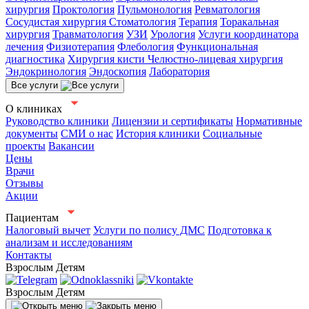
хирургия
Проктология
Пульмонология
Ревматология
Сосудистая хирургия
Стоматология
Терапия
Торакальная
хирургия
Травматология
УЗИ
Урология
Услуги координатора
лечения
Физиотерапия
Флебология
Функциональная
диагностика
Хирургия кисти
Челюстно-лицевая хирургия
Эндокринология
Эндоскопия
Лаборатория
Все услуги
О клиниках
Руководство клиники
Лицензии и сертификаты
Нормативные
документы
СМИ о нас
История клиники
Социальные
проекты
Вакансии
Цены
Врачи
Отзывы
Акции
Пациентам
Налоговый вычет
Услуги по полису ДМС
Подготовка к
анализам и исследованиям
Контакты
Взрослым
Детям
Взрослым
Детям