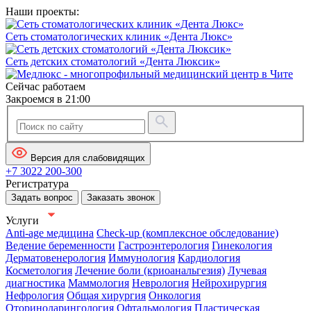
Наши проекты:
Сеть стоматологических клиник «Дента Люкс»
Сеть детских стоматологий «Дента Люксик»
Сейчас работаем
Закроемся в 21:00
Версия для слабовидящих
+7 3022 200-300
Регистратура
Задать вопрос
Заказать звонок
Услуги
Anti-age медицина
Check-up (комплексное обследование)
Ведение беременности
Гастроэнтерология
Гинекология
Дерматовенерология
Иммунология
Кардиология
Косметология
Лечение боли (криоанальгезия)
Лучевая
диагностика
Маммология
Неврология
Нейрохирургия
Нефрология
Общая хирургия
Онкология
Оториноларингология
Офтальмология
Пластическая