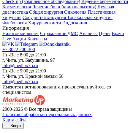
Check-up (комплексное обследование)
Ведение беременности
Косметология
Лечение боли (криоанальгезия)
Лучевая
диагностика
Общая хирургия
Онкология
Пластическая
хирургия
Сосудистая хирургия
Торакальная хирургия
Флебология
Хирургия кисти
Эндоскопия
Информация
Налоговый вычет
Страхование ДМС
Анализы
Цены
Врачи
Live
Акции
Контакты
+7 3022 200-300
Пн-Вс с 8:00 до 21:00
г. Чита, ул. Бабушкина, 97
info@medlux75.ru
Пн-Вс с 9:00 до 21:00
г. Чита, ул. Красной звезды 58
info@medlux75.ru
Имеются противопоказания. проконсультируйтесь со
специалистом
2000-2026 © Все права защищены
Политика обработки персональных данных
Карта сайта
Вверх