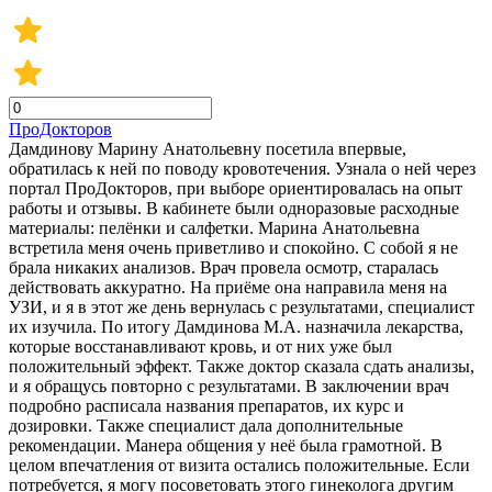
ПроДокторов
Дамдинову Марину Анатольевну посетила впервые,
обратилась к ней по поводу кровотечения. Узнала о ней через
портал ПроДокторов, при выборе ориентировалась на опыт
работы и отзывы. В кабинете были одноразовые расходные
материалы: пелёнки и салфетки. Марина Анатольевна
встретила меня очень приветливо и спокойно. С собой я не
брала никаких анализов. Врач провела осмотр, старалась
действовать аккуратно. На приёме она направила меня на
УЗИ, и я в этот же день вернулась с результатами, специалист
их изучила. По итогу Дамдинова М.А. назначила лекарства,
которые восстанавливают кровь, и от них уже был
положительный эффект. Также доктор сказала сдать анализы,
и я обращусь повторно с результатами. В заключении врач
подробно расписала названия препаратов, их курс и
дозировки. Также специалист дала дополнительные
рекомендации. Манера общения у неё была грамотной. В
целом впечатления от визита остались положительные. Если
потребуется, я могу посоветовать этого гинеколога другим