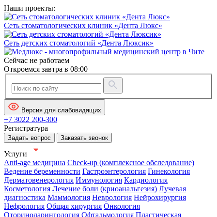
Наши проекты:
Сеть стоматологических клиник «Дента Люкс»
Сеть детских стоматологий «Дента Люксик»
Сейчас не работаем
Откроемся завтра в 08:00
Версия для слабовидящих
+7 3022 200-300
Регистратура
Задать вопрос
Заказать звонок
Услуги
Anti-age медицина
Check-up (комплексное обследование)
Ведение беременности
Гастроэнтерология
Гинекология
Дерматовенерология
Иммунология
Кардиология
Косметология
Лечение боли (криоанальгезия)
Лучевая
диагностика
Маммология
Неврология
Нейрохирургия
Нефрология
Общая хирургия
Онкология
Оториноларингология
Офтальмология
Пластическая