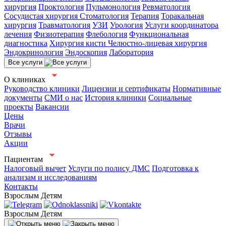
хирургия
Проктология
Пульмонология
Ревматология
Сосудистая хирургия
Стоматология
Терапия
Торакальная
хирургия
Травматология
УЗИ
Урология
Услуги координатора
лечения
Физиотерапия
Флебология
Функциональная
диагностика
Хирургия кисти
Челюстно-лицевая хирургия
Эндокринология
Эндоскопия
Лаборатория
Все услуги
О клиниках
Руководство клиники
Лицензии и сертификаты
Нормативные
документы
СМИ о нас
История клиники
Социальные
проекты
Вакансии
Цены
Врачи
Отзывы
Акции
Пациентам
Налоговый вычет
Услуги по полису ДМС
Подготовка к
анализам и исследованиям
Контакты
Взрослым
Детям
Взрослым
Детям