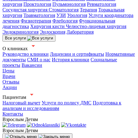
хирургия
Проктология
Пульмонология
Ревматология
Сосудистая хирургия
Стоматология
Терапия
Торакальная
хирургия
Травматология
УЗИ
Урология
Услуги координатора
лечения
Физиотерапия
Флебология
Функциональная
диагностика
Хирургия кисти
Челюстно-лицевая хирургия
Эндокринология
Эндоскопия
Лаборатория
Все услуги
О клиниках
Руководство клиники
Лицензии и сертификаты
Нормативные
документы
СМИ о нас
История клиники
Социальные
проекты
Вакансии
Цены
Врачи
Отзывы
Акции
Пациентам
Налоговый вычет
Услуги по полису ДМС
Подготовка к
анализам и исследованиям
Контакты
Взрослым
Детям
Взрослым
Детям