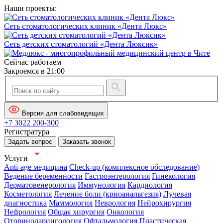
Наши проекты:
Сеть стоматологических клиник «Дента Люкс»
Сеть детских стоматологий «Дента Люксик»
Сейчас работаем
Закроемся в 21:00
Версия для слабовидящих
+7 3022 200-300
Регистратура
Задать вопрос
Заказать звонок
Услуги
Anti-age медицина
Check-up (комплексное обследование)
Ведение беременности
Гастроэнтерология
Гинекология
Дерматовенерология
Иммунология
Кардиология
Косметология
Лечение боли (криоанальгезия)
Лучевая
диагностика
Маммология
Неврология
Нейрохирургия
Нефрология
Общая хирургия
Онкология
Оториноларингология
Офтальмология
Пластическая