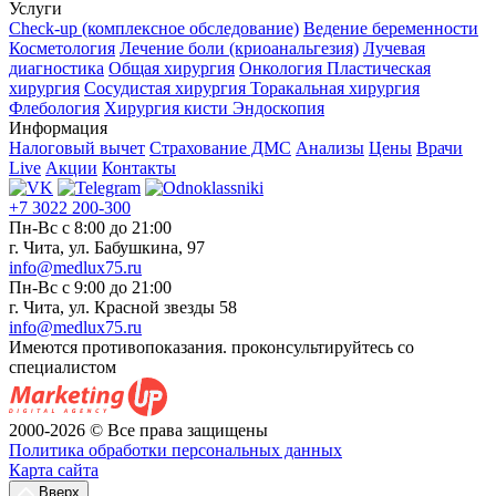
Услуги
Check-up (комплексное обследование)
Ведение беременности
Косметология
Лечение боли (криоанальгезия)
Лучевая
диагностика
Общая хирургия
Онкология
Пластическая
хирургия
Сосудистая хирургия
Торакальная хирургия
Флебология
Хирургия кисти
Эндоскопия
Информация
Налоговый вычет
Страхование ДМС
Анализы
Цены
Врачи
Live
Акции
Контакты
+7 3022 200-300
Пн-Вс с 8:00 до 21:00
г. Чита, ул. Бабушкина, 97
info@medlux75.ru
Пн-Вс с 9:00 до 21:00
г. Чита, ул. Красной звезды 58
info@medlux75.ru
Имеются противопоказания. проконсультируйтесь со
специалистом
2000-2026 © Все права защищены
Политика обработки персональных данных
Карта сайта
Вверх