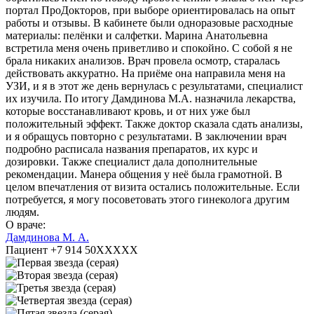
портал ПроДокторов, при выборе ориентировалась на опыт
работы и отзывы. В кабинете были одноразовые расходные
материалы: пелёнки и салфетки. Марина Анатольевна
встретила меня очень приветливо и спокойно. С собой я не
брала никаких анализов. Врач провела осмотр, старалась
действовать аккуратно. На приёме она направила меня на
УЗИ, и я в этот же день вернулась с результатами, специалист
их изучила. По итогу Дамдинова М.А. назначила лекарства,
которые восстанавливают кровь, и от них уже был
положительный эффект. Также доктор сказала сдать анализы,
и я обращусь повторно с результатами. В заключении врач
подробно расписала названия препаратов, их курс и
дозировки. Также специалист дала дополнительные
рекомендации. Манера общения у неё была грамотной. В
целом впечатления от визита остались положительные. Если
потребуется, я могу посоветовать этого гинеколога другим
людям.
О враче:
Дамдинова М. А.
Пациент +7 914 50XXXXX