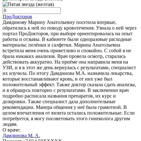
ПроДокторов
Дамдинову Марину Анатольевну посетила впервые,
обратилась к ней по поводу кровотечения. Узнала о ней через
портал ПроДокторов, при выборе ориентировалась на опыт
работы и отзывы. В кабинете были одноразовые расходные
материалы: пелёнки и салфетки. Марина Анатольевна
встретила меня очень приветливо и спокойно. С собой я не
брала никаких анализов. Врач провела осмотр, старалась
действовать аккуратно. На приёме она направила меня на
УЗИ, и я в этот же день вернулась с результатами, специалист
их изучила. По итогу Дамдинова М.А. назначила лекарства,
которые восстанавливают кровь, и от них уже был
положительный эффект. Также доктор сказала сдать анализы,
и я обращусь повторно с результатами. В заключении врач
подробно расписала названия препаратов, их курс и
дозировки. Также специалист дала дополнительные
рекомендации. Манера общения у неё была грамотной. В
целом впечатления от визита остались положительные. Если
потребуется, я могу посоветовать этого гинеколога другим
людям.
О враче:
Дамдинова М. А.