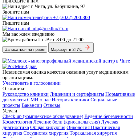
Приходите к нам
г. Чита, ул. Бабушкина, 97
Звоните нам
+7 (3022) 200-300
Пишите нам
info@medlux75.ru
Мы вас ждем ежедневно
Пн-Вс с 8:00 до 21:00
Записаться на прием
Маршрут в 2ГИС
Независимая оценка качества оказания услуг медицинским
организациям.
Участвовать в голосовании
О клинике
Руководство клиники
Лицензии и сертификаты
Нормативные
документы
СМИ о нас
История клиники
Социальные
проекты
Вакансии
Отзывы
Услуги
Check-up (комплексное обследование)
Ведение беременности
Косметология
Лечение боли (криоанальгезия)
Лучевая
диагностика
Общая хирургия
Онкология
Пластическая
хирургия
Сосудистая хирургия
Торакальная хирургия