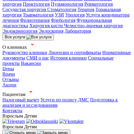
хирургия
Проктология
Пульмонология
Ревматология
Сосудистая хирургия
Стоматология
Терапия
Торакальная
хирургия
Травматология
УЗИ
Урология
Услуги координатора
лечения
Физиотерапия
Флебология
Функциональная
диагностика
Хирургия кисти
Челюстно-лицевая хирургия
Эндокринология
Эндоскопия
Лаборатория
Все услуги
О клиниках
Руководство клиники
Лицензии и сертификаты
Нормативные
документы
СМИ о нас
История клиники
Социальные
проекты
Вакансии
Цены
Врачи
Отзывы
Акции
Пациентам
Налоговый вычет
Услуги по полису ДМС
Подготовка к
анализам и исследованиям
Контакты
Взрослым
Детям
Взрослым
Детям