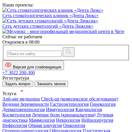
Наши проекты:
Сеть стоматологических клиник «Дента Люкс»
Сеть детских стоматологий «Дента Люксик»
Сейчас не работаем
Откроемся в 08:00
Версия для слабовидящих
+7 3022 200-300
Регистратура
Задать вопрос
Заказать звонок
Услуги
Anti-age медицина
Check-up (комплексное обследование)
Ведение беременности
Гастроэнтерология
Гинекология
Дерматовенерология
Иммунология
Кардиология
Косметология
Лечение боли (криоанальгезия)
Лучевая
диагностика
Маммология
Неврология
Нейрохирургия
Нефрология
Общая хирургия
Онкология
Оториноларингология
Офтальмология
Пластическая