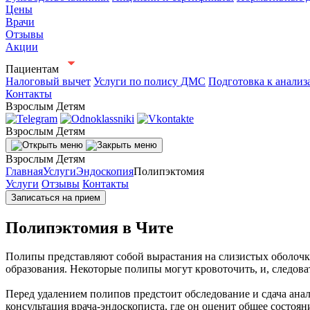
Цены
Врачи
Отзывы
Акции
Пациентам
Налоговый вычет
Услуги по полису ДМС
Подготовка к анализ
Контакты
Взрослым
Детям
Взрослым
Детям
Взрослым
Детям
Главная
Услуги
Эндоскопия
Полипэктомия
Услуги
Отзывы
Контакты
Записаться на прием
Полипэктомия в Чите
Полипы представляют собой вырастания на слизистых оболочка
образования. Некоторые полипы могут кровоточить, и, следов
Перед удалением полипов предстоит обследование и сдача ана
консультация врача-эндоскописта, где он оценит общее состояни