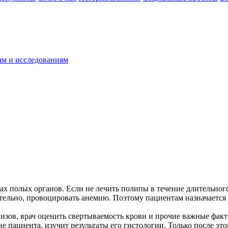
ам и исследованиям
х полых органов. Если не лечить полипы в течение длительного
ательно, провоцировать анемию. Поэтому пациентам назначается
лизов, врач оценить свертываемость крови и прочие важные фа
е пациента, изучит результаты его гистологии. Только после это