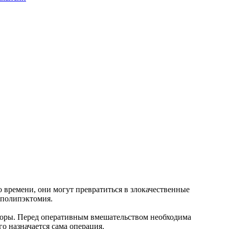
 времени, они могут превратиться в злокачественные
 полипэктомия.
кторы. Перед оперативным вмешательством необходима
го назначается сама операция.