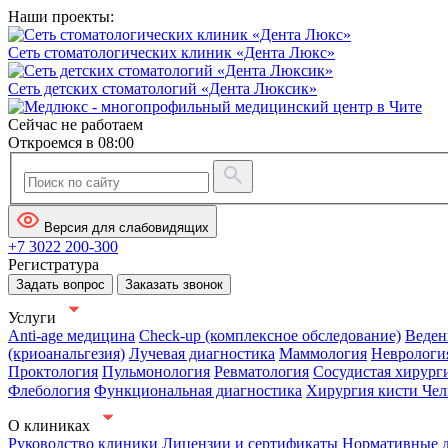
Наши проекты:
Сеть стоматологических клиник «Дента Люкс»
Сеть детских стоматологий «Дента Люксик»
Сейчас не работаем
Откроемся в 08:00
Версия для слабовидящих
+7 3022 200-300
Регистратура
Задать вопрос
Заказать звонок
Услуги
Anti-age медицина
Check-up (комплексное обследование)
Веден
(криоанальгезия)
Лучевая диагностика
Маммология
Неврологи
Проктология
Пульмонология
Ревматология
Сосудистая хирург
Флебология
Функциональная диагностика
Хирургия кисти
Чел
О клиниках
Руководство клиники
Лицензии и сертификаты
Нормативные 