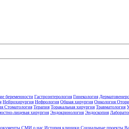
ие беременности
Гастроэнтерология
Гинекология
Дерматовенер
я
Нейрохирургия
Нефрология
Общая хирургия
Онкология
Отори
ия
Стоматология
Терапия
Торакальная хирургия
Травматология
юстно-лицевая хирургия
Эндокринология
Эндоскопия
Лаборато
документы
СМИ о нас
История клиники
Социальные проекты
В