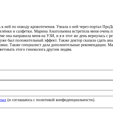
к ней по поводу кровотечения. Узнала о ней через портал ПроД
лёнки и салфетки. Марина Анатольевна встретила меня очень пр
ёме она направила меня на УЗИ, и я в этот же день вернулась с 
 уже был положительный эффект. Также доктор сказала сдать ана
ровки. Также специалист дала дополнительные рекомендации. Ма
ветовать этого гинеколога другим людям.
нных
(и соглашаюсь с политикой конфиденциальности).