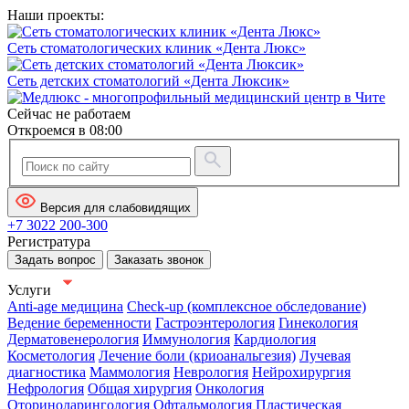
Наши проекты:
Сеть стоматологических клиник «Дента Люкс»
Сеть детских стоматологий «Дента Люксик»
Сейчас не работаем
Откроемся в 08:00
Версия для слабовидящих
+7 3022 200-300
Регистратура
Задать вопрос
Заказать звонок
Услуги
Anti-age медицина
Check-up (комплексное обследование)
Ведение беременности
Гастроэнтерология
Гинекология
Дерматовенерология
Иммунология
Кардиология
Косметология
Лечение боли (криоанальгезия)
Лучевая
диагностика
Маммология
Неврология
Нейрохирургия
Нефрология
Общая хирургия
Онкология
Оториноларингология
Офтальмология
Пластическая