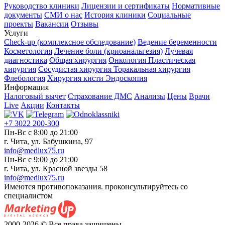
Руководство клиники
Лицензии и сертификаты
Нормативные
документы
СМИ о нас
История клиники
Социальные
проекты
Вакансии
Отзывы
Услуги
Check-up (комплексное обследование)
Ведение беременности
Косметология
Лечение боли (криоанальгезия)
Лучевая
диагностика
Общая хирургия
Онкология
Пластическая
хирургия
Сосудистая хирургия
Торакальная хирургия
Флебология
Хирургия кисти
Эндоскопия
Информация
Налоговый вычет
Страхование ДМС
Анализы
Цены
Врачи
Live
Акции
Контакты
+7 3022 200-300
Пн-Вс с 8:00 до 21:00
г. Чита, ул. Бабушкина, 97
info@medlux75.ru
Пн-Вс с 9:00 до 21:00
г. Чита, ул. Красной звезды 58
info@medlux75.ru
Имеются противопоказания. проконсультируйтесь со
специалистом
2000-2026 © Все права защищены