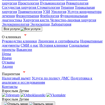
хирургия
Проктология
Пульмонология
Ревматология
Сосудистая хирургия
Стоматология
Терапия
Торакальная
хирургия
Травматология
УЗИ
Урология
Услуги координатора
лечения
Физиотерапия
Флебология
Функциональная
диагностика
Хирургия кисти
Челюстно-лицевая хирургия
Эндокринология
Эндоскопия
Лаборатория
Все услуги
О клиниках
Руководство клиники
Лицензии и сертификаты
Нормативные
документы
СМИ о нас
История клиники
Социальные
проекты
Вакансии
Цены
Врачи
Отзывы
Акции
Пациентам
Налоговый вычет
Услуги по полису ДМС
Подготовка к
анализам и исследованиям
Контакты
Взрослым
Детям
Взрослым
Детям