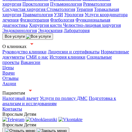
хирургия
Проктология
Пульмонология
Ревматология
Сосудистая хирургия
Стоматология
Терапия
Торакальная
хирургия
Травматология
УЗИ
Урология
Услуги координатора
лечения
Физиотерапия
Флебология
Функциональная
диагностика
Хирургия кисти
Челюстно-лицевая хирургия
Эндокринология
Эндоскопия
Лаборатория
Все услуги
О клиниках
Руководство клиники
Лицензии и сертификаты
Нормативные
документы
СМИ о нас
История клиники
Социальные
проекты
Вакансии
Цены
Врачи
Отзывы
Акции
Пациентам
Налоговый вычет
Услуги по полису ДМС
Подготовка к
анализам и исследованиям
Контакты
Взрослым
Детям
Взрослым
Детям