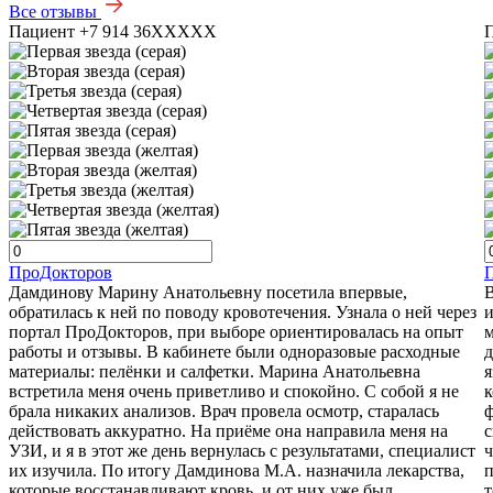
Все отзывы
Пациент +7 914 36XXXXX
ПроДокторов
Дамдинову Марину Анатольевну посетила впервые,
В
обратилась к ней по поводу кровотечения. Узнала о ней через
и
портал ПроДокторов, при выборе ориентировалась на опыт
м
работы и отзывы. В кабинете были одноразовые расходные
д
материалы: пелёнки и салфетки. Марина Анатольевна
я
встретила меня очень приветливо и спокойно. С собой я не
к
брала никаких анализов. Врач провела осмотр, старалась
ф
действовать аккуратно. На приёме она направила меня на
с
УЗИ, и я в этот же день вернулась с результатами, специалист
ч
их изучила. По итогу Дамдинова М.А. назначила лекарства,
п
которые восстанавливают кровь, и от них уже был
т