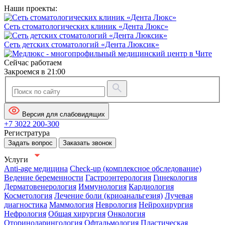
Наши проекты:
Сеть стоматологических клиник «Дента Люкс»
Сеть детских стоматологий «Дента Люксик»
Сейчас работаем
Закроемся в 21:00
Версия для слабовидящих
+7 3022 200-300
Регистратура
Задать вопрос
Заказать звонок
Услуги
Anti-age медицина
Check-up (комплексное обследование)
Ведение беременности
Гастроэнтерология
Гинекология
Дерматовенерология
Иммунология
Кардиология
Косметология
Лечение боли (криоанальгезия)
Лучевая
диагностика
Маммология
Неврология
Нейрохирургия
Нефрология
Общая хирургия
Онкология
Оториноларингология
Офтальмология
Пластическая