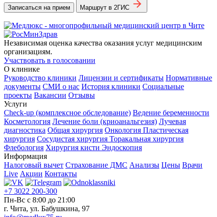
Записаться на прием
Маршрут в 2ГИС
Независимая оценка качества оказания услуг медицинским
организациям.
Участвовать в голосовании
О клинике
Руководство клиники
Лицензии и сертификаты
Нормативные
документы
СМИ о нас
История клиники
Социальные
проекты
Вакансии
Отзывы
Услуги
Check-up (комплексное обследование)
Ведение беременности
Косметология
Лечение боли (криоанальгезия)
Лучевая
диагностика
Общая хирургия
Онкология
Пластическая
хирургия
Сосудистая хирургия
Торакальная хирургия
Флебология
Хирургия кисти
Эндоскопия
Информация
Налоговый вычет
Страхование ДМС
Анализы
Цены
Врачи
Live
Акции
Контакты
+7 3022 200-300
Пн-Вс с 8:00 до 21:00
г. Чита, ул. Бабушкина, 97