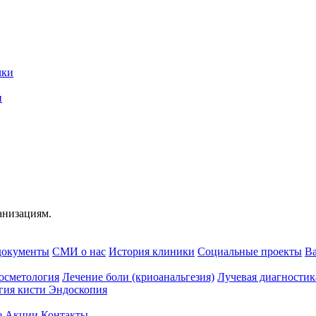
и
анизациям.
документы
СМИ о нас
История клиники
Социальные проекты
В
осметология
Лечение боли (криоанальгезия)
Лучевая диагностик
гия кисти
Эндоскопия
e
Акции
Контакты