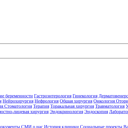
ие беременности
Гастроэнтерология
Гинекология
Дерматовенер
я
Нейрохирургия
Нефрология
Общая хирургия
Онкология
Отори
ия
Стоматология
Терапия
Торакальная хирургия
Травматология
юстно-лицевая хирургия
Эндокринология
Эндоскопия
Лаборато
документы
СМИ о нас
История клиники
Социальные проекты
В