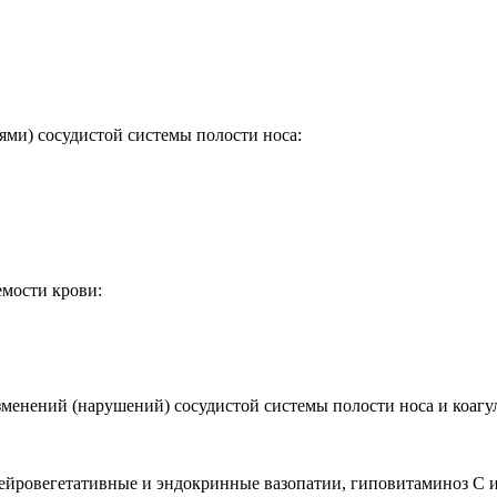
ями) сосудистой системы полости носа:
емости крови:
менений (нарушений) сосудистой системы полости носа и коагу
йровегетативные и эндокринные вазопатии, гиповитаминоз С и Р