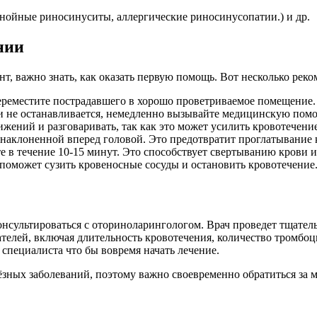
гнойные риносинуситы, аллергические риносинусопатии.) и др.
нии
т, важно знать, как оказать первую помощь. Вот несколько рек
переместите пострадавшего в хорошо проветриваемое помещение.
и не останавливается, немедленно вызывайте медицинскую пом
ижений и разговаривать, так как это может усилить кровотечение
 наклоненной вперед головой. Это предотвратит проглатывание 
е в течение 10-15 минут. Это способствует свертыванию крови и
 поможет сузить кровеносные сосуды и остановить кровотечение
онсультироваться с оториноларингологом. Врач проведет тщател
ателей, включая длительность кровотечения, количество тромбо
 специалиста что бы вовремя начать лечение.
ёзных заболеваний, поэтому важно своевременно обратиться за