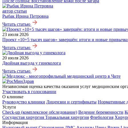
После солнца: восстановление кожи после загара
автор статьи
Рыбак Ирина Петровна
Читать статью
23 июля 2026
Проект «10+5 тысяч шагов» завершён: итоги и новые привычк
Читать статью
20 июля 2026
Двойная выгода у гинеколога
Читать статью
Независимая оценка качества оказания услуг медицинским орг
Участвовать в голосовании
О клинике
Руководство клиники
Лицензии и сертификаты
Нормативные 
Услуги
Check-up (комплексное обследование)
Ведение беременности
К
Сосудистая хирургия
Торакальная хирургия
Флебология
Хирур
Информация
Налоговый вычет
Страхование ДМС
Анализы
Цены
Врачи
Liv