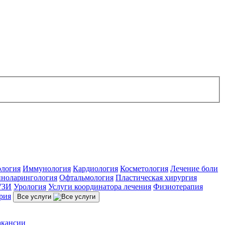
ология
Иммунология
Кардиология
Косметология
Лечение боли
ноларингология
Офтальмология
Пластическая хирургия
УЗИ
Урология
Услуги координатора лечения
Физиотерапия
рия
Все услуги
акансии