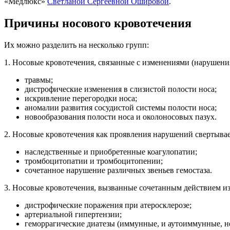
«Медлюкс»
Светланой Сергеевной Ошировой
.
Причины носового кровотечения
Их можно разделить на несколько групп:
1. Носовые кровотечения, связанные с изменениями (нарушени
травмы;
дистрофические изменения в слизистой полости носа;
искривление перегородки носа;
аномалии развития сосудистой системы полости носа;
новообразования полости носа и околоносовых пазух.
2. Носовые кровотечения как проявления нарушений свертыва
наследственные и приобретенные коагулопатии;
тромбоцитопатии и тромбоцитопении;
сочетанное нарушение различных звеньев гемостаза.
3. Носовые кровотечения, вызванные сочетанным действием из
дистрофические поражения при атеросклерозе;
артериальной гипертензии;
геморрагические диатезы (иммунные, и аутоиммунные, не