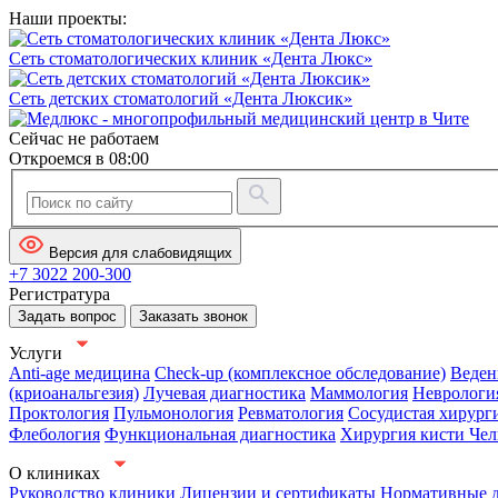
Наши проекты:
Сеть стоматологических клиник «Дента Люкс»
Сеть детских стоматологий «Дента Люксик»
Сейчас не работаем
Откроемся в 08:00
Версия для слабовидящих
+7 3022 200-300
Регистратура
Задать вопрос
Заказать звонок
Услуги
Anti-age медицина
Check-up (комплексное обследование)
Веден
(криоанальгезия)
Лучевая диагностика
Маммология
Неврологи
Проктология
Пульмонология
Ревматология
Сосудистая хирург
Флебология
Функциональная диагностика
Хирургия кисти
Чел
О клиниках
Руководство клиники
Лицензии и сертификаты
Нормативные 