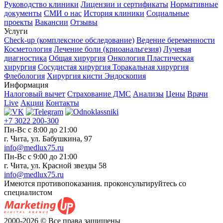
Руководство клиники
Лицензии и сертификаты
Нормативные
документы
СМИ о нас
История клиники
Социальные
проекты
Вакансии
Отзывы
Услуги
Check-up (комплексное обследование)
Ведение беременности
Косметология
Лечение боли (криоанальгезия)
Лучевая
диагностика
Общая хирургия
Онкология
Пластическая
хирургия
Сосудистая хирургия
Торакальная хирургия
Флебология
Хирургия кисти
Эндоскопия
Информация
Налоговый вычет
Страхование ДМС
Анализы
Цены
Врачи
Live
Акции
Контакты
+7 3022 200-300
Пн-Вс с 8:00 до 21:00
г. Чита, ул. Бабушкина, 97
info@medlux75.ru
Пн-Вс с 9:00 до 21:00
г. Чита, ул. Красной звезды 58
info@medlux75.ru
Имеются противопоказания. проконсультируйтесь со
специалистом
2000-2026 © Все права защищены