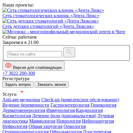
Наши проекты:
Сеть стоматологических клиник «Дента Люкс»
Сеть детских стоматологий «Дента Люксик»
Сейчас работаем
Закроемся в 21:00
Версия для слабовидящих
+7 3022 200-300
Регистратура
Задать вопрос
Заказать звонок
Услуги
Anti-age медицина
Check-up (комплексное обследование)
Ведение беременности
Гастроэнтерология
Гинекология
Дерматовенерология
Иммунология
Кардиология
Косметология
Лечение боли (криоанальгезия)
Лучевая
диагностика
Маммология
Неврология
Нейрохирургия
Нефрология
Общая хирургия
Онкология
Оториноларингология
Офтальмология
Пластическая