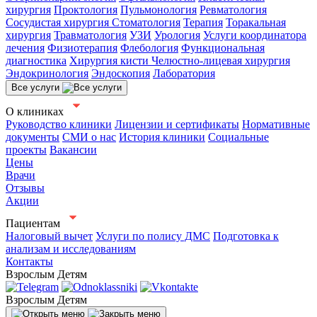
хирургия
Проктология
Пульмонология
Ревматология
Сосудистая хирургия
Стоматология
Терапия
Торакальная
хирургия
Травматология
УЗИ
Урология
Услуги координатора
лечения
Физиотерапия
Флебология
Функциональная
диагностика
Хирургия кисти
Челюстно-лицевая хирургия
Эндокринология
Эндоскопия
Лаборатория
Все услуги
О клиниках
Руководство клиники
Лицензии и сертификаты
Нормативные
документы
СМИ о нас
История клиники
Социальные
проекты
Вакансии
Цены
Врачи
Отзывы
Акции
Пациентам
Налоговый вычет
Услуги по полису ДМС
Подготовка к
анализам и исследованиям
Контакты
Взрослым
Детям
Взрослым
Детям