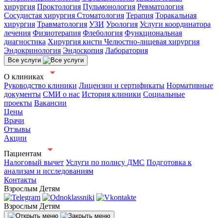
хирургия
Проктология
Пульмонология
Ревматология
Сосудистая хирургия
Стоматология
Терапия
Торакальная
хирургия
Травматология
УЗИ
Урология
Услуги координатора
лечения
Физиотерапия
Флебология
Функциональная
диагностика
Хирургия кисти
Челюстно-лицевая хирургия
Эндокринология
Эндоскопия
Лаборатория
Все услуги
О клиниках
Руководство клиники
Лицензии и сертификаты
Нормативные
документы
СМИ о нас
История клиники
Социальные
проекты
Вакансии
Цены
Врачи
Отзывы
Акции
Пациентам
Налоговый вычет
Услуги по полису ДМС
Подготовка к
анализам и исследованиям
Контакты
Взрослым
Детям
Взрослым
Детям