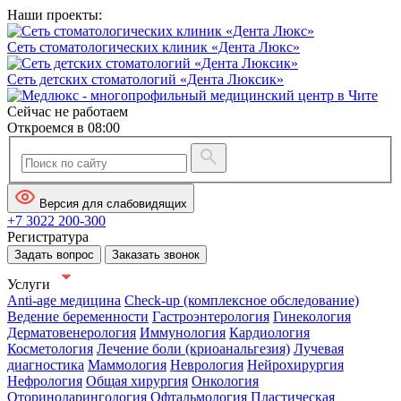
Наши проекты:
Сеть стоматологических клиник «Дента Люкс»
Сеть детских стоматологий «Дента Люксик»
Сейчас не работаем
Откроемся в 08:00
Версия для слабовидящих
+7 3022 200-300
Регистратура
Задать вопрос
Заказать звонок
Услуги
Anti-age медицина
Check-up (комплексное обследование)
Ведение беременности
Гастроэнтерология
Гинекология
Дерматовенерология
Иммунология
Кардиология
Косметология
Лечение боли (криоанальгезия)
Лучевая
диагностика
Маммология
Неврология
Нейрохирургия
Нефрология
Общая хирургия
Онкология
Оториноларингология
Офтальмология
Пластическая