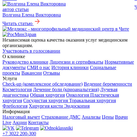
Ч
автор статьи
Волгина Елена Викторовна
Читать статью
Независимая оценка качества оказания услуг медицинским
организациям.
Участвовать в голосовании
О клинике
Руководство клиники
Лицензии и сертификаты
Нормативные
документы
СМИ о нас
История клиники
Социальные
проекты
Вакансии
Отзывы
Услуги
Check-up (комплексное обследование)
Ведение беременности
Косметология
Лечение боли (криоанальгезия)
Лучевая
диагностика
Общая хирургия
Онкология
Пластическая
хирургия
Сосудистая хирургия
Торакальная хирургия
Флебология
Хирургия кисти
Эндоскопия
Информация
Налоговый вычет
Страхование ДМС
Анализы
Цены
Врачи
Live
Акции
Контакты
+7 3022 200-300