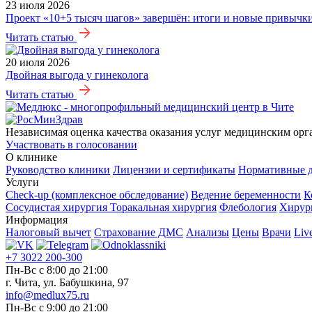
23 июля 2026
Проект «10+5 тысяч шагов» завершён: итоги и новые привычк
Читать статью
20 июля 2026
Двойная выгода у гинеколога
Читать статью
Независимая оценка качества оказания услуг медицинским орг
Участвовать в голосовании
О клинике
Руководство клиники
Лицензии и сертификаты
Нормативные 
Услуги
Check-up (комплексное обследование)
Ведение беременности
К
Сосудистая хирургия
Торакальная хирургия
Флебология
Хирур
Информация
Налоговый вычет
Страхование ДМС
Анализы
Цены
Врачи
Liv
+7 3022 200-300
Пн-Вс с 8:00 до 21:00
г. Чита, ул. Бабушкина, 97
info@medlux75.ru
Пн-Вс с 9:00 до 21:00