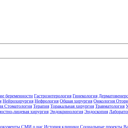
ие беременности
Гастроэнтерология
Гинекология
Дерматовенер
я
Нейрохирургия
Нефрология
Общая хирургия
Онкология
Отори
ия
Стоматология
Терапия
Торакальная хирургия
Травматология
юстно-лицевая хирургия
Эндокринология
Эндоскопия
Лаборато
документы
СМИ о нас
История клиники
Социальные проекты
В