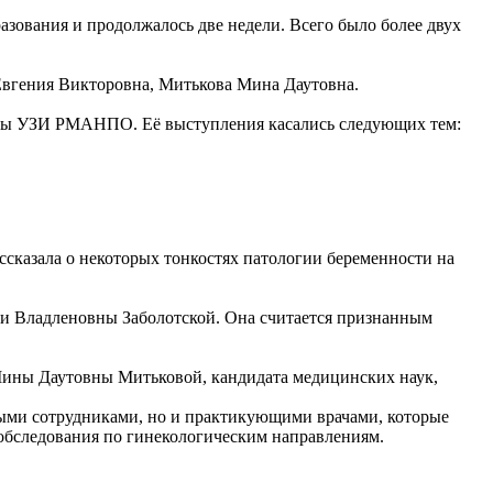
зования и продолжалось две недели. Всего было более двух
 Евгения Викторовна, Митькова Мина Даутовна.
едры УЗИ РМАНПО. Её выступления касались следующих тем:
ссказала о некоторых тонкостях патологии беременности на
ии Владленовны Заболотской. Она считается признанным
Мины Даутовны Митьковой, кандидата медицинских наук,
ными сотрудниками, но и практикующими врачами, которые
 обследования по гинекологическим направлениям.