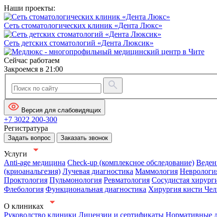
Наши проекты:
Сеть стоматологических клиник «Дента Люкс»
Сеть детских стоматологий «Дента Люксик»
Сейчас работаем
Закроемся в 21:00
Версия для слабовидящих
+7 3022 200-300
Регистратура
Задать вопрос
Заказать звонок
Услуги
Anti-age медицина
Check-up (комплексное обследование)
Веден
(криоанальгезия)
Лучевая диагностика
Маммология
Неврологи
Проктология
Пульмонология
Ревматология
Сосудистая хирург
Флебология
Функциональная диагностика
Хирургия кисти
Чел
О клиниках
Руководство клиники
Лицензии и сертификаты
Нормативные 