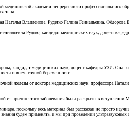
ой медицинской академии непрерывного профессионального обра
ахстана.
ая Наталья Владленова, Рудьтко Галина Геннадьевна, Фёдорова
гненнальевна Рудько, кандидат медицинских наук, доцент каф
орова, кандидат медицинских наук, доцент кафедры УЗИ. Она ра
ности и внематочной беременности.
очной железы от доктора медицинских наук, профессора Натал
ной из причин этого заболевания были раскрыты в вступлении 
инара, поскольку весь материал был рассказан не просто науч
и знания будем применять, и мы при проведении ультразвуковых