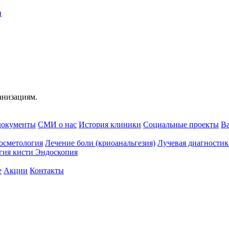
и
анизациям.
документы
СМИ о нас
История клиники
Социальные проекты
В
осметология
Лечение боли (криоанальгезия)
Лучевая диагностик
гия кисти
Эндоскопия
e
Акции
Контакты