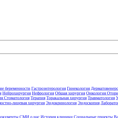
ие беременности
Гастроэнтерология
Гинекология
Дерматовенер
я
Нейрохирургия
Нефрология
Общая хирургия
Онкология
Отори
ия
Стоматология
Терапия
Торакальная хирургия
Травматология
юстно-лицевая хирургия
Эндокринология
Эндоскопия
Лаборато
документы
СМИ о нас
История клиники
Социальные проекты
В