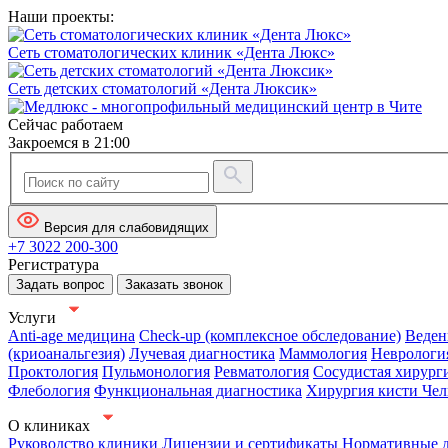
Наши проекты:
Сеть стоматологических клиник «Дента Люкс»
Сеть детских стоматологий «Дента Люксик»
Сейчас работаем
Закроемся в 21:00
Версия для слабовидящих
+7 3022 200-300
Регистратура
Задать вопрос
Заказать звонок
Услуги
Anti-age медицина
Check-up (комплексное обследование)
Веден
(криоанальгезия)
Лучевая диагностика
Маммология
Неврологи
Проктология
Пульмонология
Ревматология
Сосудистая хирург
Флебология
Функциональная диагностика
Хирургия кисти
Чел
О клиниках
Руководство клиники
Лицензии и сертификаты
Нормативные 