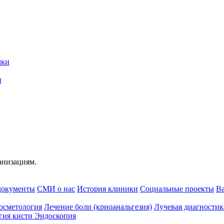
и
анизациям.
документы
СМИ о нас
История клиники
Социальные проекты
В
осметология
Лечение боли (криоанальгезия)
Лучевая диагностик
гия кисти
Эндоскопия