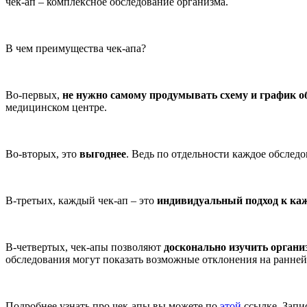
чек-ап – комплексное обследование организма.
В чем преимущества чек-апа?
Во-первых,
не нужно самому продумывать схему и график о
медицинском центре.
Во-вторых, это
выгоднее
. Ведь по отдельности каждое обследо
В-третьих, каждый чек-ап – это
индивидуальный подход к ка
В-четвертых, чек-апы позволяют
досконально изучить органи
обследования могут показать возможные отклонения на ранней 
Подробнее узнать про чек-апы вы можете по
этой
ссылке. Запис