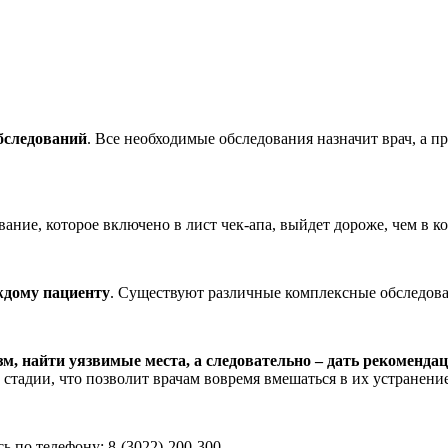
бследований
. Все необходимые обследования назначит врач, а пр
вание, которое включено в лист чек-апа, выйдет дороже, чем в к
ждому пациенту
. Существуют различные комплексные обследован
зм, найти уязвимые места, а следовательно – дать рекоменда
стадии, что позволит врачам вовремя вмешаться в их устранение
ь по телефону: 8-(3022)-200-300.