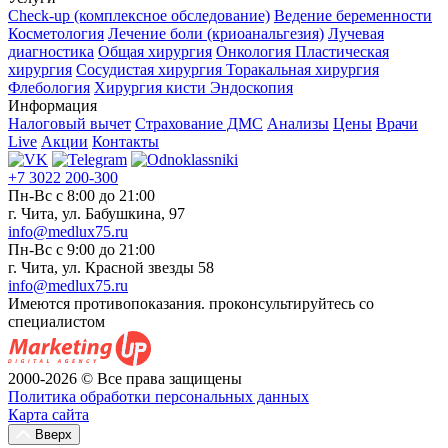
Check-up (комплексное обследование)
Ведение беременности
Косметология
Лечение боли (криоанальгезия)
Лучевая
диагностика
Общая хирургия
Онкология
Пластическая
хирургия
Сосудистая хирургия
Торакальная хирургия
Флебология
Хирургия кисти
Эндоскопия
Информация
Налоговый вычет
Страхование ДМС
Анализы
Цены
Врачи
Live
Акции
Контакты
+7 3022 200-300
Пн-Вс с 8:00 до 21:00
г. Чита, ул. Бабушкина, 97
info@medlux75.ru
Пн-Вс с 9:00 до 21:00
г. Чита, ул. Красной звезды 58
info@medlux75.ru
Имеются противопоказания. проконсультируйтесь со
специалистом
2000-2026 © Все права защищены
Политика обработки персональных данных
Карта сайта
Вверх