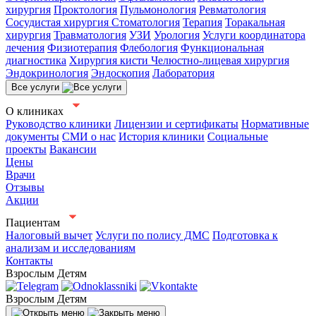
хирургия
Проктология
Пульмонология
Ревматология
Сосудистая хирургия
Стоматология
Терапия
Торакальная
хирургия
Травматология
УЗИ
Урология
Услуги координатора
лечения
Физиотерапия
Флебология
Функциональная
диагностика
Хирургия кисти
Челюстно-лицевая хирургия
Эндокринология
Эндоскопия
Лаборатория
Все услуги
О клиниках
Руководство клиники
Лицензии и сертификаты
Нормативные
документы
СМИ о нас
История клиники
Социальные
проекты
Вакансии
Цены
Врачи
Отзывы
Акции
Пациентам
Налоговый вычет
Услуги по полису ДМС
Подготовка к
анализам и исследованиям
Контакты
Взрослым
Детям
Взрослым
Детям