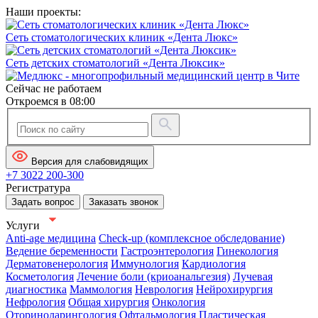
Наши проекты:
Сеть стоматологических клиник «Дента Люкс»
Сеть детских стоматологий «Дента Люксик»
Сейчас не работаем
Откроемся в 08:00
Версия для слабовидящих
+7 3022 200-300
Регистратура
Задать вопрос
Заказать звонок
Услуги
Anti-age медицина
Check-up (комплексное обследование)
Ведение беременности
Гастроэнтерология
Гинекология
Дерматовенерология
Иммунология
Кардиология
Косметология
Лечение боли (криоанальгезия)
Лучевая
диагностика
Маммология
Неврология
Нейрохирургия
Нефрология
Общая хирургия
Онкология
Оториноларингология
Офтальмология
Пластическая