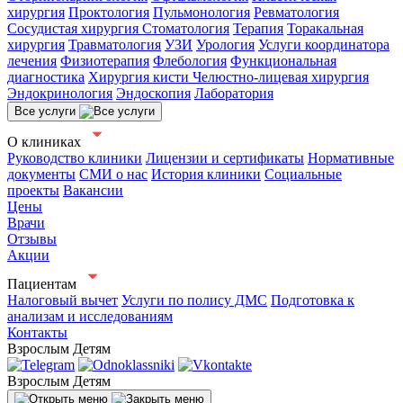
хирургия
Проктология
Пульмонология
Ревматология
Сосудистая хирургия
Стоматология
Терапия
Торакальная
хирургия
Травматология
УЗИ
Урология
Услуги координатора
лечения
Физиотерапия
Флебология
Функциональная
диагностика
Хирургия кисти
Челюстно-лицевая хирургия
Эндокринология
Эндоскопия
Лаборатория
Все услуги
О клиниках
Руководство клиники
Лицензии и сертификаты
Нормативные
документы
СМИ о нас
История клиники
Социальные
проекты
Вакансии
Цены
Врачи
Отзывы
Акции
Пациентам
Налоговый вычет
Услуги по полису ДМС
Подготовка к
анализам и исследованиям
Контакты
Взрослым
Детям
Взрослым
Детям