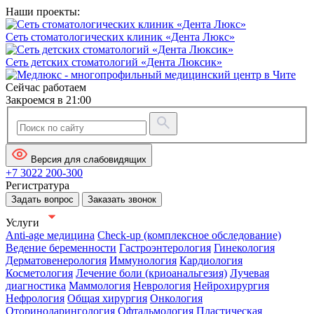
Наши проекты:
Сеть стоматологических клиник «Дента Люкс»
Сеть детских стоматологий «Дента Люксик»
Сейчас работаем
Закроемся в 21:00
Версия для слабовидящих
+7 3022 200-300
Регистратура
Задать вопрос
Заказать звонок
Услуги
Anti-age медицина
Check-up (комплексное обследование)
Ведение беременности
Гастроэнтерология
Гинекология
Дерматовенерология
Иммунология
Кардиология
Косметология
Лечение боли (криоанальгезия)
Лучевая
диагностика
Маммология
Неврология
Нейрохирургия
Нефрология
Общая хирургия
Онкология
Оториноларингология
Офтальмология
Пластическая