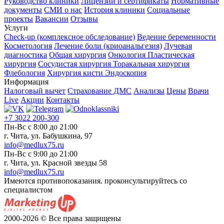
Руководство клиники
Лицензии и сертификаты
Нормативные
документы
СМИ о нас
История клиники
Социальные
проекты
Вакансии
Отзывы
Услуги
Check-up (комплексное обследование)
Ведение беременности
Косметология
Лечение боли (криоанальгезия)
Лучевая
диагностика
Общая хирургия
Онкология
Пластическая
хирургия
Сосудистая хирургия
Торакальная хирургия
Флебология
Хирургия кисти
Эндоскопия
Информация
Налоговый вычет
Страхование ДМС
Анализы
Цены
Врачи
Live
Акции
Контакты
+7 3022 200-300
Пн-Вс с 8:00 до 21:00
г. Чита, ул. Бабушкина, 97
info@medlux75.ru
Пн-Вс с 9:00 до 21:00
г. Чита, ул. Красной звезды 58
info@medlux75.ru
Имеются противопоказания. проконсультируйтесь со
специалистом
2000-2026 © Все права защищены