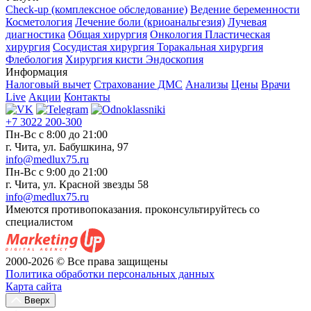
Check-up (комплексное обследование)
Ведение беременности
Косметология
Лечение боли (криоанальгезия)
Лучевая
диагностика
Общая хирургия
Онкология
Пластическая
хирургия
Сосудистая хирургия
Торакальная хирургия
Флебология
Хирургия кисти
Эндоскопия
Информация
Налоговый вычет
Страхование ДМС
Анализы
Цены
Врачи
Live
Акции
Контакты
+7 3022 200-300
Пн-Вс с 8:00 до 21:00
г. Чита, ул. Бабушкина, 97
info@medlux75.ru
Пн-Вс с 9:00 до 21:00
г. Чита, ул. Красной звезды 58
info@medlux75.ru
Имеются противопоказания. проконсультируйтесь со
специалистом
2000-2026 © Все права защищены
Политика обработки персональных данных
Карта сайта
Вверх