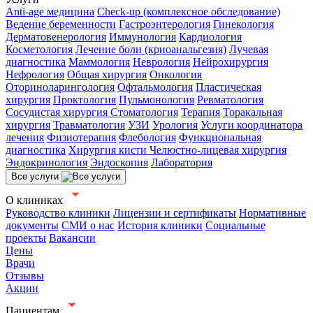
Anti-age медицина
Check-up (комплексное обследование)
Ведение беременности
Гастроэнтерология
Гинекология
Дерматовенерология
Иммунология
Кардиология
Косметология
Лечение боли (криоанальгезия)
Лучевая
диагностика
Маммология
Неврология
Нейрохирургия
Нефрология
Общая хирургия
Онкология
Оториноларингология
Офтальмология
Пластическая
хирургия
Проктология
Пульмонология
Ревматология
Сосудистая хирургия
Стоматология
Терапия
Торакальная
хирургия
Травматология
УЗИ
Урология
Услуги координатора
лечения
Физиотерапия
Флебология
Функциональная
диагностика
Хирургия кисти
Челюстно-лицевая хирургия
Эндокринология
Эндоскопия
Лаборатория
Все услуги
О клиниках
Руководство клиники
Лицензии и сертификаты
Нормативные
документы
СМИ о нас
История клиники
Социальные
проекты
Вакансии
Цены
Врачи
Отзывы
Акции
Пациентам